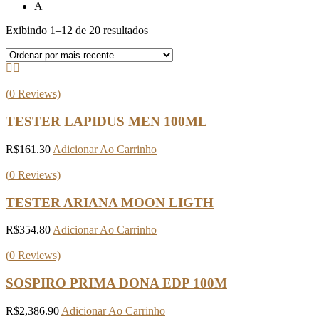
A
Classificado
Exibindo 1–12 de 20 resultados
por
mais
recente
(
0
Reviews)
TESTER LAPIDUS MEN 100ML
R$
161.30
Adicionar Ao Carrinho
(
0
Reviews)
TESTER ARIANA MOON LIGTH
R$
354.80
Adicionar Ao Carrinho
(
0
Reviews)
SOSPIRO PRIMA DONA EDP 100M
R$
2,386.90
Adicionar Ao Carrinho