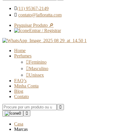
(11) 95367-2149
contato@lafloratta.com
Pesquisar Produto 🔎
Entrar / Registrar
Home
Perfumes
Feminino
Masculino
Unissex
FAQ’s
Minha Conta
Blog
Contato
0
Casa
Marcas