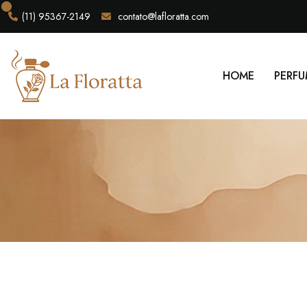
(11) 95367-2149
contato@lafloratta.com
HOME
PERFU