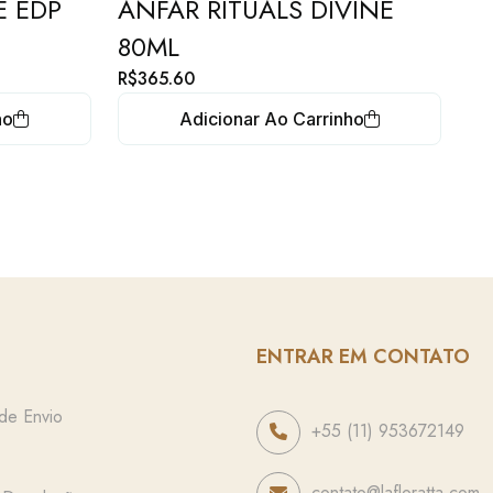
E EDP
ANFAR RITUALS DIVINE
80ML
R$
365.60
ho
Adicionar Ao Carrinho
ENTRAR EM CONTATO
 de Envio
+55 (11) 953672149
contato@lafloratta.com