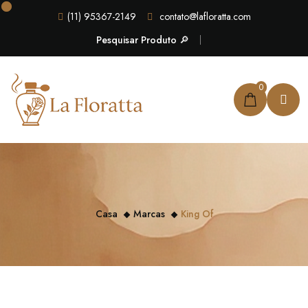
(11) 95367-2149
contato@lafloratta.com
Pesquisar Produto 🔎
0
Casa
Marcas
King Of