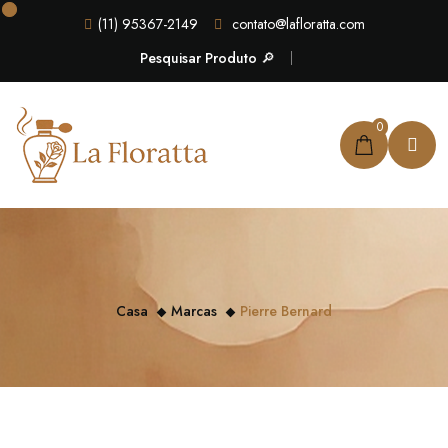
(11) 95367-2149
contato@lafloratta.com
Pesquisar Produto 🔎
0
Casa
Marcas
Pierre Bernard