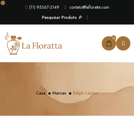
(11) 95367-2149
contato@lafloratta.com
Pesquisar Produto 🔎
0
Casa
Marcas
Ralph Lauren