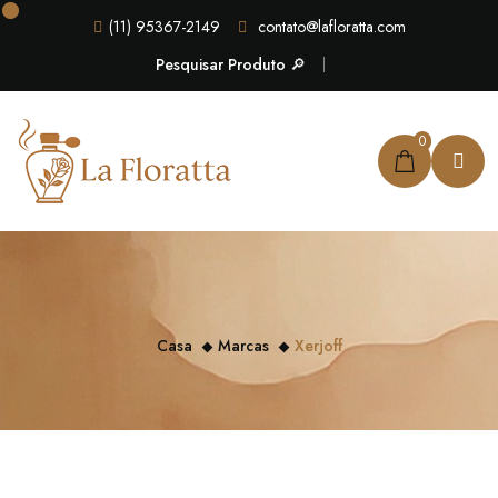
(11) 95367-2149
contato@lafloratta.com
Pesquisar Produto 🔎
0
Casa
Marcas
Xerjoff