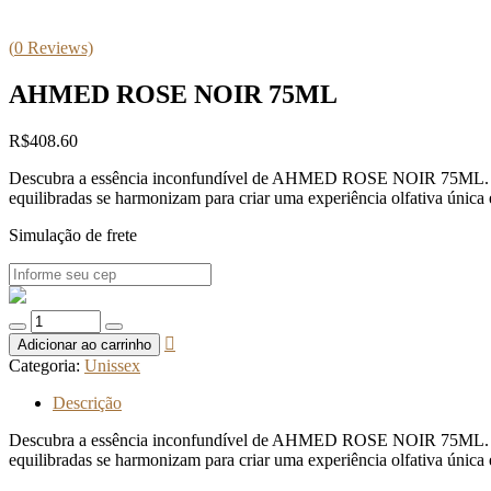
(
0
Reviews)
AHMED ROSE NOIR 75ML
R$
408.60
Descubra a essência inconfundível de AHMED ROSE NOIR 75ML. Uma fr
equilibradas se harmonizam para criar uma experiência olfativa única 
Simulação de frete
Quantidade
de
Adicionar ao carrinho
AHMED
Categoria:
Unissex
ROSE
NOIR
Descrição
75ML
Descubra a essência inconfundível de AHMED ROSE NOIR 75ML. Uma fr
equilibradas se harmonizam para criar uma experiência olfativa única 