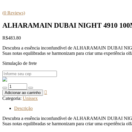
(
0
Reviews)
ALHARAMAIN DUBAI NIGHT 4910 10
R$
483.80
Descubra a essência inconfundível de ALHARAMAIN DUBAI NIGHT 4910
Suas notas equilibradas se harmonizam para criar uma experiência olfa
Simulação de frete
Quantidade
de
Adicionar ao carrinho
ALHARAMAIN
Categoria:
Unissex
DUBAI
NIGHT
Descrição
4910
100M
Descubra a essência inconfundível de ALHARAMAIN DUBAI NIGHT 4910
Suas notas equilibradas se harmonizam para criar uma experiência olfa