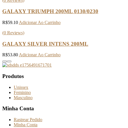
(
0
Reviews)
GALAXY TRIUMPH 200ML 0130/0230
R$
59.10
Adicionar Ao Carrinho
(
0
Reviews)
GALAXY SILVER INTENS 200ML
R$
53.80
Adicionar Ao Carrinho
Produtos
Unissex
Feminino
Masculino
Minha Conta
Rastrear Pedido
Minha Conta