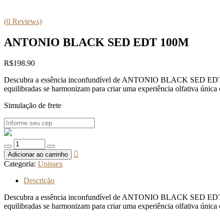
(
0
Reviews)
ANTONIO BLACK SED EDT 100M
R$
198.90
Descubra a essência inconfundível de ANTONIO BLACK SED EDT 100M. 
equilibradas se harmonizam para criar uma experiência olfativa única 
Simulação de frete
Quantidade
de
Adicionar ao carrinho
ANTONIO
Categoria:
Unissex
BLACK
SED
Descrição
EDT
100M
Descubra a essência inconfundível de ANTONIO BLACK SED EDT 100M. 
equilibradas se harmonizam para criar uma experiência olfativa única 