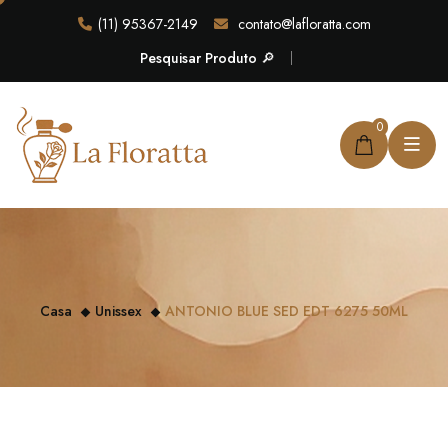
(11) 95367-2149
contato@lafloratta.com
Pesquisar Produto 🔎
0
Casa
Unissex
ANTONIO BLUE SED EDT 6275 50ML