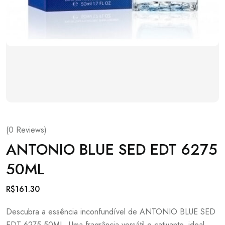
(
0
Reviews)
ANTONIO BLUE SED EDT 6275
50ML
R$
161.30
Descubra a essência inconfundível de ANTONIO BLUE SED
EDT 6275 50ML. Uma fragrância versátil e cativante, ideal