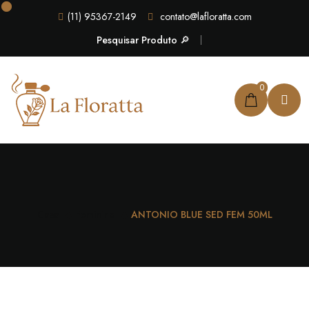
(11) 95367-2149
contato@lafloratta.com
Pesquisar Produto 🔎
0
Casa
Feminino
ANTONIO BLUE SED FEM 50ML