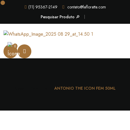
(11) 95367-2149
contato@lafloratta.com
Pesquisar Produto 🔎
0
Casa
Feminino
ANTONIO THE ICON FEM 50ML