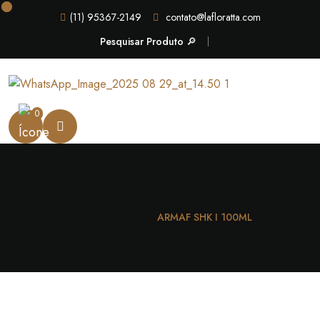
(11) 95367-2149
contato@lafloratta.com
Pesquisar Produto 🔎
0
Casa
Unissex
ARMAF SHK I 100ML