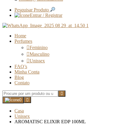
Pesquisar Produto
Entrar / Registrar
Home
Perfumes
Feminino
Masculino
Unissex
FAQ’s
Minha Conta
Blog
Contato
0
Casa
Unissex
AROMATISC ELIXIR EDP 100ML