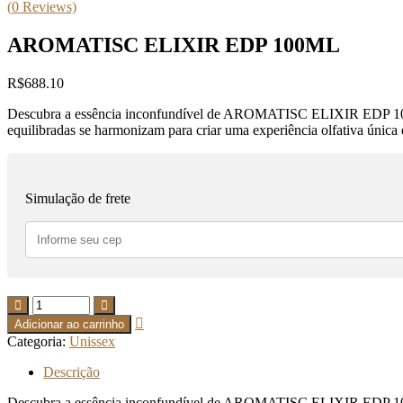
(
0
Reviews)
AROMATISC ELIXIR EDP 100ML
R$
688.10
Descubra a essência inconfundível de AROMATISC ELIXIR EDP 100ML. 
equilibradas se harmonizam para criar uma experiência olfativa única 
Simulação de frete
Quantidade
de
Adicionar ao carrinho
AROMATISC
Categoria:
Unissex
ELIXIR
EDP
Descrição
100ML
Descubra a essência inconfundível de AROMATISC ELIXIR EDP 100ML. 