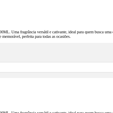
Uma fragrância versátil e cativante, ideal para quem busca uma essê
e memorável, perfeita para todas as ocasiões.
Uma fragrância versátil e cativante, ideal para quem busca uma essê