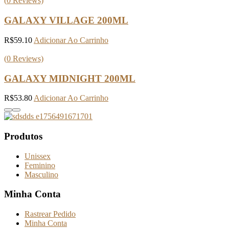
(
0
Reviews)
GALAXY VILLAGE 200ML
R$
59.10
Adicionar Ao Carrinho
(
0
Reviews)
GALAXY MIDNIGHT 200ML
R$
53.80
Adicionar Ao Carrinho
Produtos
Unissex
Feminino
Masculino
Minha Conta
Rastrear Pedido
Minha Conta