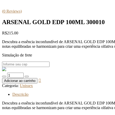
(
0
Reviews)
ARSENAL GOLD EDP 100ML 300010
R$
215.00
Descubra a essência inconfundível de ARSENAL GOLD EDP 100ML 30001
notas equilibradas se harmonizam para criar uma experiência olfativa 
Simulação de frete
Quantidade
de
Adicionar ao carrinho
ARSENAL
Categoria:
Unissex
GOLD
EDP
Descrição
100ML
300010
Descubra a essência inconfundível de ARSENAL GOLD EDP 100ML 30001
notas equilibradas se harmonizam para criar uma experiência olfativa 