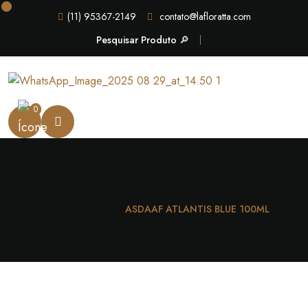
(11) 95367-2149
contato@lafloratta.com
Pesquisar Produto 🔎
0
Casa
Unissex
ASDAAF ATLANTIS BLUE 100ML