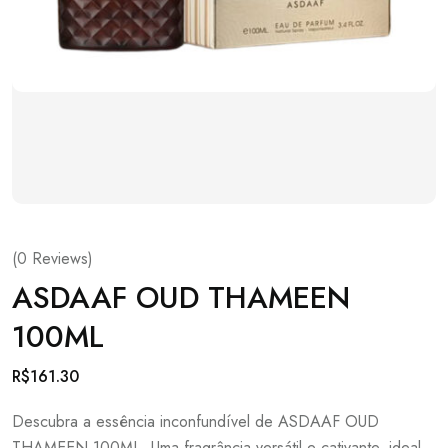
(
0
Reviews)
ASDAAF OUD THAMEEN
100ML
R$
161.30
Descubra a essência inconfundível de ASDAAF OUD
THAMEEN 100ML. Uma fragrância versátil e cativante, ideal