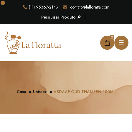
(11) 95367-2149
contato@lafloratta.com
Pesquisar Produto 🔎
0
Casa
Unissex
ASDAAF OUD THAMEEN 100ML