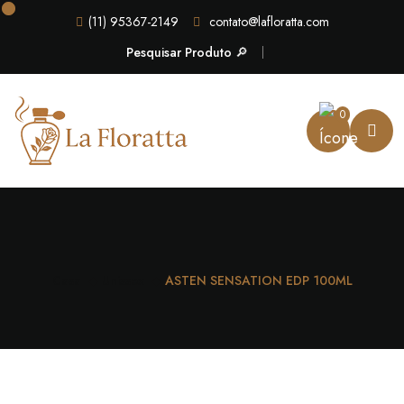
(11) 95367-2149
contato@lafloratta.com
Pesquisar Produto 🔎
0
Casa
Unissex
ASTEN SENSATION EDP 100ML