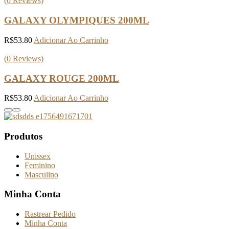
(
0
Reviews)
GALAXY OLYMPIQUES 200ML
R$
53.80
Adicionar Ao Carrinho
(
0
Reviews)
GALAXY ROUGE 200ML
R$
53.80
Adicionar Ao Carrinho
Produtos
Unissex
Feminino
Masculino
Minha Conta
Rastrear Pedido
Minha Conta