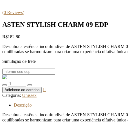
(
0
Reviews)
ASTEN STYLISH CHARM 09 EDP
R$
182.80
Descubra a essência inconfundível de ASTEN STYLISH CHARM 09 EDP. 
equilibradas se harmonizam para criar uma experiência olfativa única 
Simulação de frete
Quantidade
de
Adicionar ao carrinho
ASTEN
Categoria:
Unissex
STYLISH
CHARM
Descrição
09
EDP
Descubra a essência inconfundível de ASTEN STYLISH CHARM 09 EDP. 
equilibradas se harmonizam para criar uma experiência olfativa única 