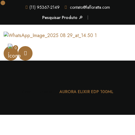
(11) 95367-2149
contato@lafloratta.com
Pesquisar Produto 🔎
0
Casa
Unissex
AURORA ELIXIR EDP 100ML