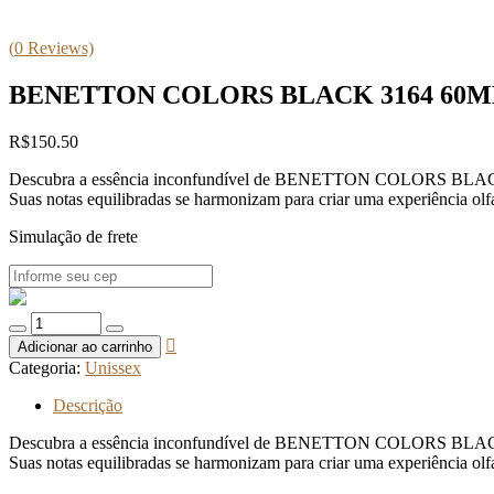
(
0
Reviews)
BENETTON COLORS BLACK 3164 60M
R$
150.50
Descubra a essência inconfundível de BENETTON COLORS BLACK 3164 
Suas notas equilibradas se harmonizam para criar uma experiência olfa
Simulação de frete
Quantidade
de
Adicionar ao carrinho
BENETTON
Categoria:
Unissex
COLORS
BLACK
Descrição
3164
60ML
Descubra a essência inconfundível de BENETTON COLORS BLACK 3164 
Suas notas equilibradas se harmonizam para criar uma experiência olfa