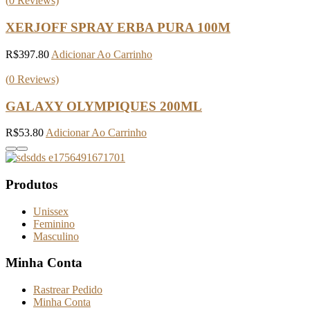
(
0
Reviews)
XERJOFF SPRAY ERBA PURA 100M
R$
397.80
Adicionar Ao Carrinho
(
0
Reviews)
GALAXY OLYMPIQUES 200ML
R$
53.80
Adicionar Ao Carrinho
Produtos
Unissex
Feminino
Masculino
Minha Conta
Rastrear Pedido
Minha Conta