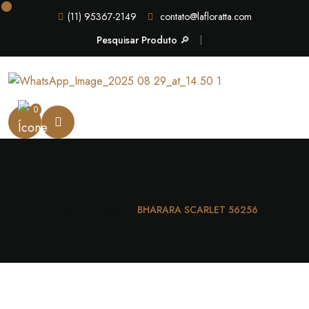
(11) 95367-2149
contato@lafloratta.com
Pesquisar Produto 🔎
0
Casa
Unissex
BHARARA SCARLET 56256