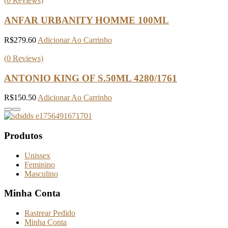
(
0
Reviews)
ANFAR URBANITY HOMME 100ML
R$
279.60
Adicionar Ao Carrinho
(
0
Reviews)
ANTONIO KING OF S.50ML 4280/1761
R$
150.50
Adicionar Ao Carrinho
Produtos
Unissex
Feminino
Masculino
Minha Conta
Rastrear Pedido
Minha Conta