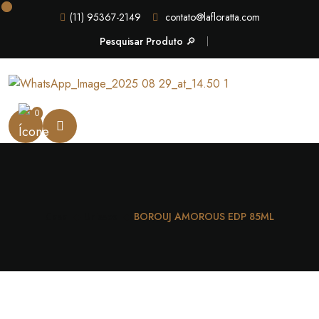
(11) 95367-2149
contato@lafloratta.com
Pesquisar Produto 🔎
0
Casa
Unissex
BOROUJ AMOROUS EDP 85ML