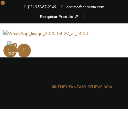
(11) 95367-2149
contato@lafloratta.com
Pesquisar Produto 🔎
0
Casa
Unissex
BRITNEY FANTASY BELIEVE 30M