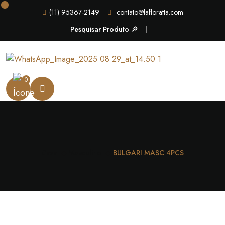
(11) 95367-2149
contato@lafloratta.com
Pesquisar Produto 🔎
0
Casa
Masculino
BULGARI MASC 4PCS