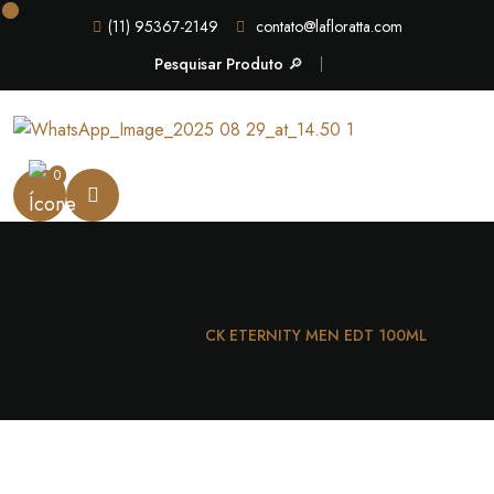
(11) 95367-2149
contato@lafloratta.com
Pesquisar Produto 🔎
0
Casa
Unissex
CK ETERNITY MEN EDT 100ML