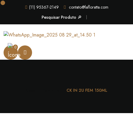
(11) 95367-2149
contato@lafloratta.com
Pesquisar Produto 🔎
0
Casa
Feminino
CK IN 2U FEM 150ML