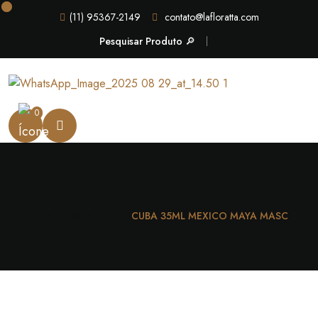
(11) 95367-2149
contato@lafloratta.com
Pesquisar Produto 🔎
0
Casa
Masculino
CUBA 35ML MEXICO MAYA MASC