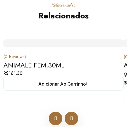
Relacionados
Relacionados
(
Reviews)
(
0
ANIMALE FEM.30ML
R$
161.30
R
Adicionar Ao Carrinho