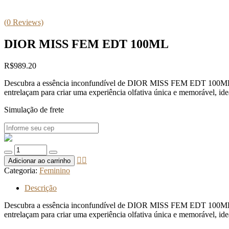
(
0
Reviews)
DIOR MISS FEM EDT 100ML
R$
989.20
Descubra a essência inconfundível de DIOR MISS FEM EDT 100ML. Uma 
entrelaçam para criar uma experiência olfativa única e memorável, ide
Simulação de frete
Quantidade
de
Adicionar ao carrinho
DIOR
Categoria:
Feminino
MISS
FEM
Descrição
EDT
100ML
Descubra a essência inconfundível de DIOR MISS FEM EDT 100ML. Uma 
entrelaçam para criar uma experiência olfativa única e memorável, ide