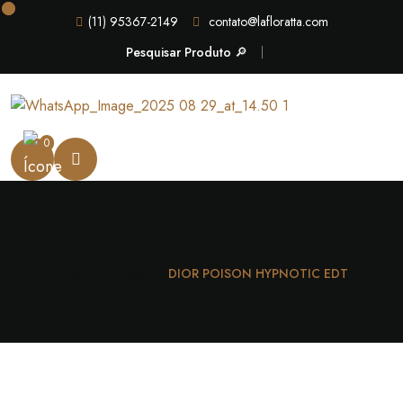
(11) 95367-2149
contato@lafloratta.com
Pesquisar Produto 🔎
0
Casa
Unissex
DIOR POISON HYPNOTIC EDT