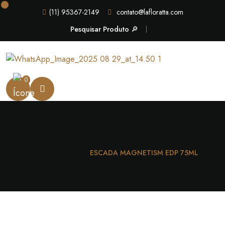
(11) 95367-2149
contato@lafloratta.com
Pesquisar Produto 🔎
0
Casa
Unissex
ESCADA MAGNETISM EDP 75ML