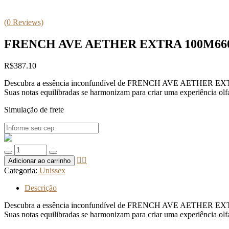
(
0
Reviews)
FRENCH AVE AETHER EXTRA 100M66
R$
387.10
Descubra a essência inconfundível de FRENCH AVE AETHER EXTRA 100
Suas notas equilibradas se harmonizam para criar uma experiência olfa
Simulação de frete
Quantidade
de
Adicionar ao carrinho
FRENCH
Categoria:
Unissex
AVE
AETHER
Descrição
EXTRA
100M6608
Descubra a essência inconfundível de FRENCH AVE AETHER EXTRA 100
Suas notas equilibradas se harmonizam para criar uma experiência olfa