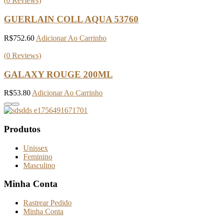
(
0
Reviews)
GUERLAIN COLL AQUA 53760
R$
752.60
Adicionar Ao Carrinho
(
0
Reviews)
GALAXY ROUGE 200ML
R$
53.80
Adicionar Ao Carrinho
Produtos
Unissex
Feminino
Masculino
Minha Conta
Rastrear Pedido
Minha Conta