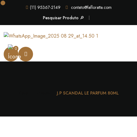
(11) 95367-2149
contato@lafloratta.com
Pesquisar Produto 🔎
0
Casa
Unissex
J.P SCANDAL LE PARFUM 80ML