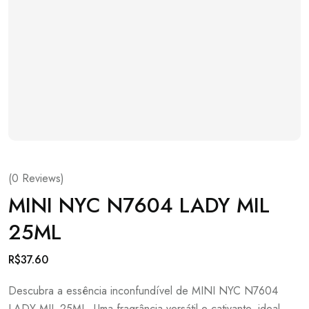
(
0
Reviews)
MINI NYC N7604 LADY MIL
25ML
R$
37.60
Descubra a essência inconfundível de MINI NYC N7604
LADY MIL 25ML. Uma fragrância versátil e cativante, ideal