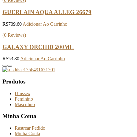
(
0
Reviews)
GUERLAIN AQUA ALLEG 26679
R$
709.60
Adicionar Ao Carrinho
(
0
Reviews)
GALAXY ORCHID 200ML
R$
53.80
Adicionar Ao Carrinho
Produtos
Unissex
Feminino
Masculino
Minha Conta
Rastrear Pedido
Minha Conta