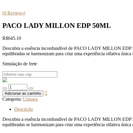
(
0
Reviews)
PACO LADY MILLON EDP 50ML
R$
645.10
Descubra a essência inconfundível de PACO LADY MILLON EDP 50ML. U
equilibradas se harmonizam para criar uma experiência olfativa única 
Simulação de frete
Quantidade
de
Adicionar ao carrinho
PACO
Categoria:
Unissex
LADY
MILLON
Descrição
EDP
50ML
Descubra a essência inconfundível de PACO LADY MILLON EDP 50ML. U
equilibradas se harmonizam para criar uma experiência olfativa única 