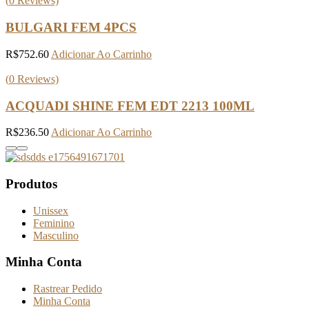
(
0
Reviews)
BULGARI FEM 4PCS
R$
752.60
Adicionar Ao Carrinho
(
0
Reviews)
ACQUADI SHINE FEM EDT 2213 100ML
R$
236.50
Adicionar Ao Carrinho
Produtos
Unissex
Feminino
Masculino
Minha Conta
Rastrear Pedido
Minha Conta