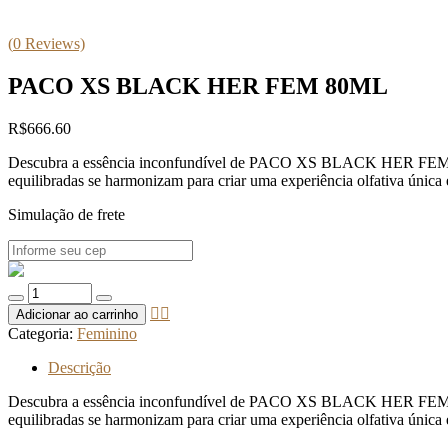
(
0
Reviews)
PACO XS BLACK HER FEM 80ML
R$
666.60
Descubra a essência inconfundível de PACO XS BLACK HER FEM 80ML. 
equilibradas se harmonizam para criar uma experiência olfativa única 
Simulação de frete
Quantidade
de
Adicionar ao carrinho
PACO
Categoria:
Feminino
XS
BLACK
Descrição
HER
FEM
Descubra a essência inconfundível de PACO XS BLACK HER FEM 80ML. 
80ML
equilibradas se harmonizam para criar uma experiência olfativa única 