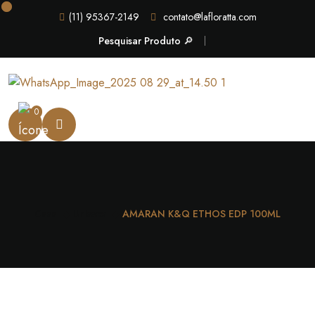
(11) 95367-2149
contato@lafloratta.com
Pesquisar Produto 🔎
0
Casa
Unissex
AMARAN K&Q ETHOS EDP 100ML