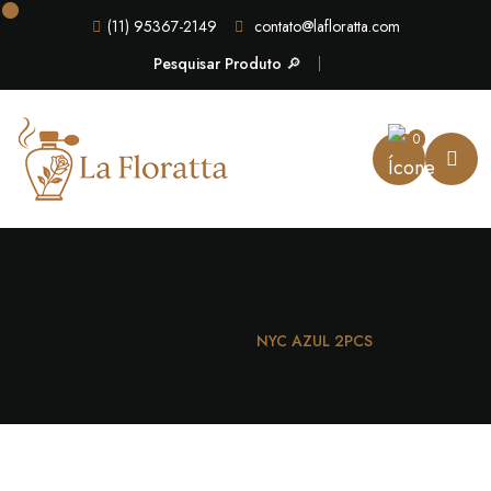
(11) 95367-2149
contato@lafloratta.com
Pesquisar Produto 🔎
0
Casa
Unissex
NYC AZUL 2PCS