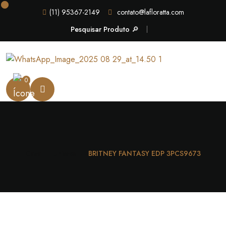
(11) 95367-2149
contato@lafloratta.com
Pesquisar Produto 🔎
0
Casa
Unissex
BRITNEY FANTASY EDP 3PCS9673