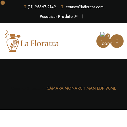
(11) 95367-2149
contato@lafloratta.com
Pesquisar Produto 🔎
0
Casa
Unissex
CAMARA MONARCH MAN EDP 90ML