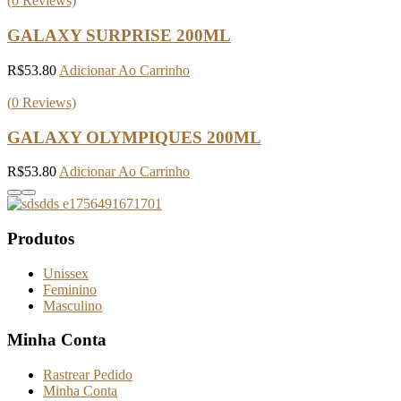
(
0
Reviews)
GALAXY SURPRISE 200ML
R$
53.80
Adicionar Ao Carrinho
(
0
Reviews)
GALAXY OLYMPIQUES 200ML
R$
53.80
Adicionar Ao Carrinho
Produtos
Unissex
Feminino
Masculino
Minha Conta
Rastrear Pedido
Minha Conta