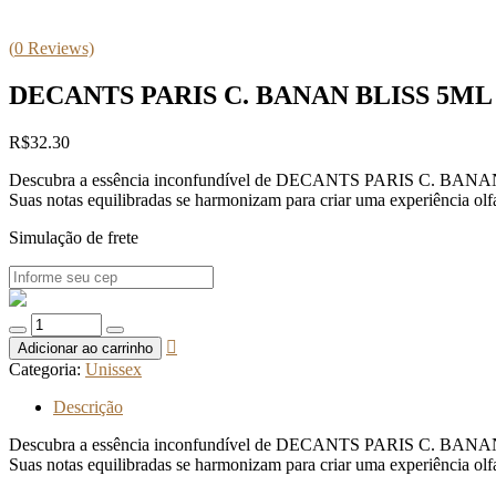
(
0
Reviews)
DECANTS PARIS C. BANAN BLISS 5ML
R$
32.30
Descubra a essência inconfundível de DECANTS PARIS C. BANAN BLIS
Suas notas equilibradas se harmonizam para criar uma experiência olfa
Simulação de frete
Quantidade
de
Adicionar ao carrinho
DECANTS
Categoria:
Unissex
PARIS
C.
Descrição
BANAN
BLISS
Descubra a essência inconfundível de DECANTS PARIS C. BANAN BLIS
5ML
Suas notas equilibradas se harmonizam para criar uma experiência olfa