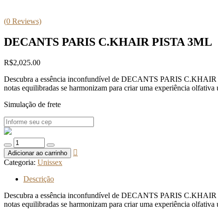
(
0
Reviews)
DECANTS PARIS C.KHAIR PISTA 3ML
R$
2,025.00
Descubra a essência inconfundível de DECANTS PARIS C.KHAIR PISTA 
notas equilibradas se harmonizam para criar uma experiência olfativa 
Simulação de frete
Quantidade
de
Adicionar ao carrinho
DECANTS
Categoria:
Unissex
PARIS
C.KHAIR
Descrição
PISTA
3ML
Descubra a essência inconfundível de DECANTS PARIS C.KHAIR PISTA 
notas equilibradas se harmonizam para criar uma experiência olfativa 