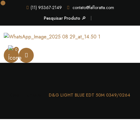
(11) 95367-2149
contato@lafloratta.com
Pesquisar Produto 🔎
0
Casa
Unissex
D&G LIGHT BLUE EDT 50M 0349/0264