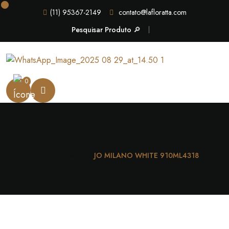
(11) 95367-2149
contato@lafloratta.com
Pesquisar Produto 🔎
0
Casa
Unissex
JO MILANO WHITE 910ML4318