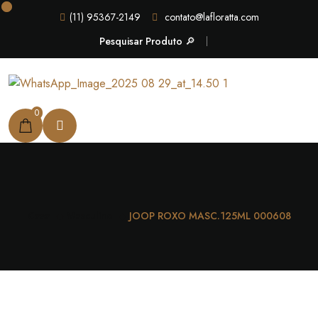
(11) 95367-2149
contato@lafloratta.com
Pesquisar Produto 🔎
0
Casa
Masculino
JOOP ROXO MASC.125ML 000608